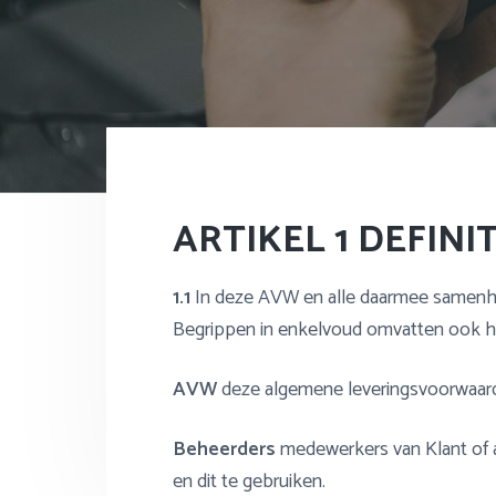
f
i
t
d
n
t
n
h
e
a
o
k
v
u
s
i
d
t
g
a
ARTIKEL 1 DEFINI
t
i
1.1
In deze AVW en alle daarmee samenh
e
Begrippen in enkelvoud omvatten ook he
AVW
deze algemene leveringsvoorwaar
Beheerders
medewerkers van Klant of a
en dit te gebruiken.