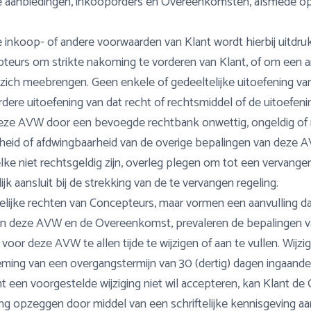
le aanbiedingen, inkooporders en Overeenkomsten, alsmede 
inkoop- of andere voorwaarden van Klant wordt hierbij uitdru
pteurs om strikte nakoming te vorderen van Klant, of om een 
 zich meebrengen. Geen enkele of gedeeltelijke uitoefening va
e uitoefening van dat recht of rechtsmiddel of de uitoefenin
eze AVW door een bevoegde rechtbank onwettig, ongeldig of n
igheid of afdwingbaarheid van de overige bepalingen van deze 
lke niet rechtsgeldig zijn, overleg plegen om tot een vervange
jk aansluit bij de strekking van de te vervangen regeling.
elijke rechten van Concepteurs, maar vormen een aanvulling d
sen deze AVW en de Overeenkomst, prevaleren de bepalingen 
or deze AVW te allen tijde te wijzigen of aan te vullen. Wijz
ng van een overgangstermijn van 30 (dertig) dagen ingaande o
ant een voorgestelde wijziging niet wil accepteren, kan Klant
ng opzeggen door middel van een schriftelijke kennisgeving a