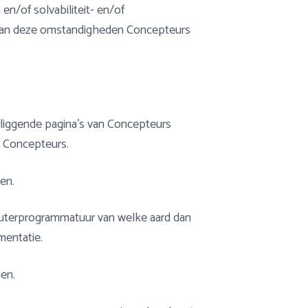
n/of solvabiliteit- en/of
k van deze omstandigheden Concepteurs
erliggende pagina’s van Concepteurs
n Concepteurs.
en.
uterprogrammatuur van welke aard dan
mentatie.
men.