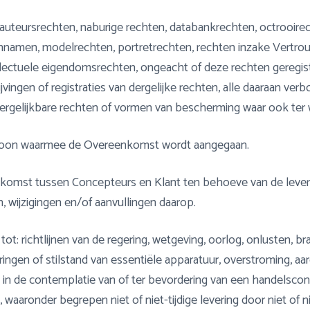
 auteursrechten, naburige rechten, databankrechten, octrooire
namen, modelrechten, portretrechten, rechten inzake Vertro
lectuele eigendomsrechten, ongeacht of deze rechten geregistree
jvingen of registraties van dergelijke rechten, alle daaraan ve
e vergelijkbare rechten of vormen van bescherming waar ook ter 
ersoon waarmee de Overeenkomst wordt aangegaan.
enkomst tussen Concepteurs en Klant ten behoeve van de lev
n, wijzigingen en/of aanvullingen daarop.
ot: richtlijnen van de regering, wetgeving, oorlog, onlusten, br
oringen of stilstand van essentiële apparatuur, overstroming, a
 in de contemplatie van of ter bevordering van een handelsconf
waaronder begrepen niet of niet-tijdige levering door niet of n