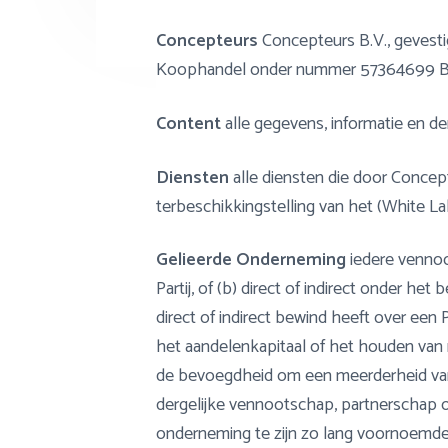
Concepteurs
Concepteurs B.V., gevesti
Koophandel onder nummer 57364699 BT
Content
alle gegevens, informatie en de
Diensten
alle diensten die door Concep
terbeschikkingstelling van het (White La
Gelieerde Onderneming
iedere vennoot
Partij, of (b) direct of indirect onder het
direct of indirect bewind heeft over een
het aandelenkapitaal of het houden van 
de bevoegdheid om een meerderheid van d
dergelijke vennootschap, partnerschap of
onderneming te zijn zo lang voornoemde 