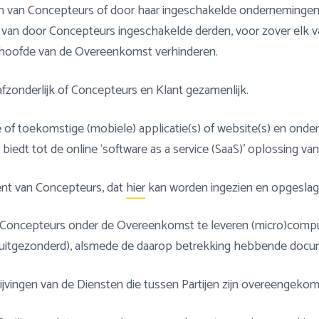
en van Concepteurs of door haar ingeschakelde ondernemingen e
ent van door Concepteurs ingeschakelde derden, voor zover el
t hoofde van de Overeenkomst verhinderen.
fzonderlijk of Concepteurs en Klant gezamenlijk.
e of toekomstige (mobiele) applicatie(s) of website(s) en ond
biedt tot de online ‘software as a service (SaaS)’ oplossing va
ent van Concepteurs, dat
hier
kan worden ingezien en opgeslag
 Concepteurs onder de Overeenkomst te leveren (micro)comp
n uitgezonderd), alsmede de daarop betrekking hebbende docu
ijvingen van de Diensten die tussen Partijen zijn overeengeko