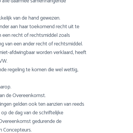
op alle daarmee samenhangende
kkelijk van de hand gewezen.
ander aan haar toekomend recht uit te
n een recht of rechtsmiddel zoals
g van een ander recht of rechtsmiddel.
iet-afdwingbaar worden verklaard, heeft
AVW.
nde regeling te komen die wel wettig,
aarop.
van de Overeenkomst.
igingen gelden ook ten aanzien van reeds
p de dag van de schriftelijke
 de Overeenkomst gedurende de
an Concepteurs.