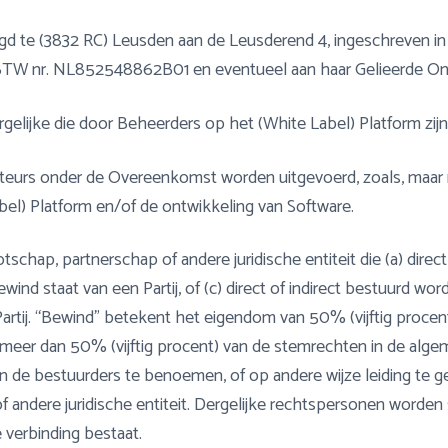
gd te (3832 RC) Leusden aan de Leusderend 4, ingeschreven in
W nr. NL852548862B01 en eventueel aan haar Gelieerde On
rgelijke die door Beheerders op het (White Label) Platform zijn
teurs onder de Overeenkomst worden uitgevoerd, zoals, maar n
bel) Platform en/of de ontwikkeling van Software.
schap, partnerschap of andere juridische entiteit die (a) direc
 bewind staat van een Partij, of (c) direct of indirect bestuurd w
 Partij. “Bewind” betekent het eigendom van 50% (vijftig proce
meer dan 50% (vijftig procent) van de stemrechten in de alge
e bestuurders te benoemen, of op andere wijze leiding te gev
 andere juridische entiteit. Dergelijke rechtspersonen worden
verbinding bestaat.