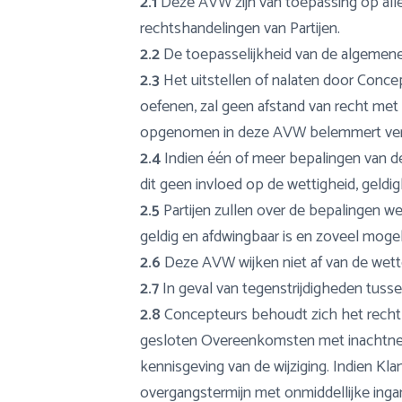
2.1
Deze AVW zijn van toepassing op al
rechtshandelingen van Partijen.
2.2
De toepasselijkheid van de algemene 
2.3
Het uitstellen of nalaten door Conce
oefenen, zal geen afstand van recht met
opgenomen in deze AVW belemmert verder
2.4
Indien één of meer bepalingen van d
dit geen invloed op de wettigheid, geld
2.5
Partijen zullen over de bepalingen we
geldig en afdwingbaar is en zoveel mogeli
2.6
Deze AVW wijken niet af van de wett
2.7
In geval van tegenstrijdigheden tus
2.8
Concepteurs behoudt zich het recht vo
gesloten Overeenkomsten met inachtnemi
kennisgeving van de wijziging. Indien Kl
overgangstermijn met onmiddellijke inga