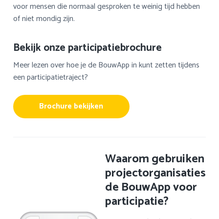
voor mensen die normaal gesproken te weinig tijd hebben
a
o
k
of niet mondig zijn.
v
u
s
i
d
t
g
Bekijk onze participatiebrochure
a
Meer lezen over hoe je de BouwApp in kunt zetten tijdens
t
een participatietraject?
i
e
Brochure bekijken
Waarom gebruiken
projectorganisaties
de BouwApp voor
participatie?