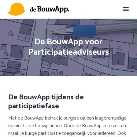
S
D
S
p
o
p
r
o
r
D
Duurzame
Omgevingscommunicatie
e
i
r
i
B
n
n
n
o
De BouwApp voor
u
g
a
g
w
Participatieadviseurs
n
a
n
A
a
r
a
p
p
a
d
a
r
e
r
d
h
d
e
o
e
De BouwApp tijdens de
h
o
v
o
f
o
participatiefase
o
d
e
Met de BouwApp betrek je burgers op een laagdrempelige
f
i
t
manier bij de bouwplannen. Door de BouwApp in te zetten
d
n
t
maak je burgerparticipatie toegankelijk voor iedereen. Ook
n
h
e