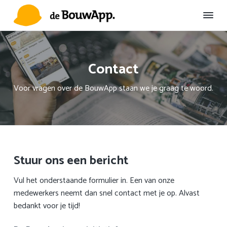
S
D
S
p
o
p
r
o
r
D
Duurzame
Omgevingscommunicatie
e
i
r
i
B
n
n
n
o
Contact
u
g
a
g
w
n
a
n
A
Voor vragen over de BouwApp staan we je graag te woord.
a
r
a
p
p
a
d
a
r
e
r
d
h
d
e
o
e
Stuur ons een bericht
h
o
v
o
f
o
Vul het onderstaande formulier in. Een van onze
o
d
e
medewerkers neemt dan snel contact met je op. Alvast
f
i
t
bedankt voor je tijd!
d
n
t
n
h
e