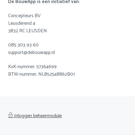
De BouwApp is een initiatief van:
a
o
k
v
u
s
Concepteurs BV
i
d
t
Leusderend 4
g
3832 RC LEUSDEN
a
t
085 303 93 60
i
support@debouwapp.nl
e
KvK-nummer: 57364699
BTW-nummer: NL852548862B01
Inloggen beheermodule