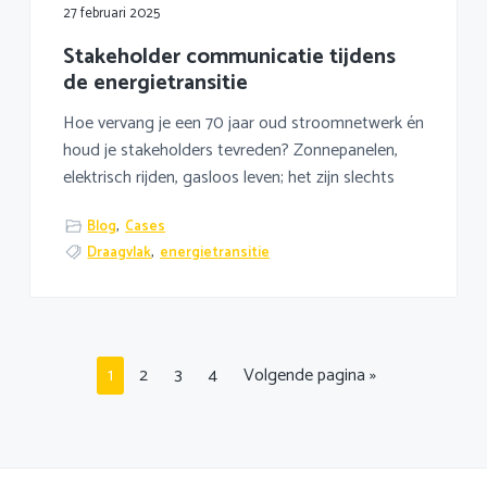
27 februari 2025
Stakeholder communicatie tijdens
de energietransitie
Hoe vervang je een 70 jaar oud stroomnetwerk én
houd je stakeholders tevreden? Zonnepanelen,
elektrisch rijden, gasloos leven; het zijn slechts
Blog
,
Cases
Draagvlak
,
energietransitie
Pagina
Pagina
Pagina
Pagina
Ga
1
2
3
4
Volgende pagina »
naar