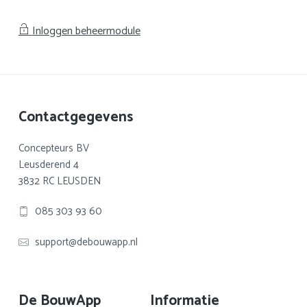
Inloggen beheermodule
Footer
Contactgegevens
Concepteurs BV
Leusderend 4
3832 RC LEUSDEN
085 303 93 60
support@debouwapp.nl
De BouwApp
Informatie