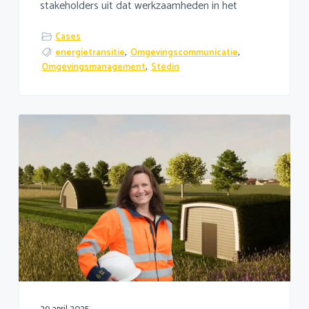
stakeholders uit dat werkzaamheden in het
Cases
energietransitie
,
Omgevingscommunicatie
,
Omgevingsmanagement
,
Stedin