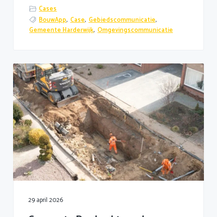
Cases
BouwApp
,
Case
,
Gebiedscommunicatie
,
Gemeente Harderwijk
,
Omgevingscommunicatie
29 april 2026