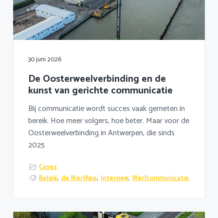
a
o
k
v
u
s
i
d
t
g
a
30 juni 2026
t
De Oosterweelverbinding en de
i
kunst van gerichte communicatie
e
Bij communicatie wordt succes vaak gemeten in
bereik. Hoe meer volgers, hoe beter. Maar voor de
Oosterweelverbinding in Antwerpen, die sinds
2025
Cases
België
,
de WerfApp
,
Interview
,
Werfcommunicatie