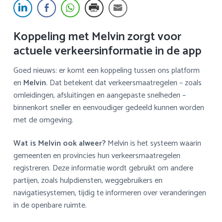
a
o
k
v
u
s
i
d
t
Koppeling met Melvin zorgt voor
g
actuele verkeersinformatie in de app
a
t
Goed nieuws: er komt een koppeling tussen ons platform
i
en
Melvin
. Dat betekent dat verkeersmaatregelen – zoals
e
omleidingen, afsluitingen en aangepaste snelheden –
binnenkort sneller en eenvoudiger gedeeld kunnen worden
met de omgeving.
Wat is Melvin ook alweer?
Melvin is het systeem waarin
gemeenten en provincies hun verkeersmaatregelen
registreren. Deze informatie wordt gebruikt om andere
partijen, zoals hulpdiensten, weggebruikers en
navigatiesystemen, tijdig te informeren over veranderingen
in de openbare ruimte.