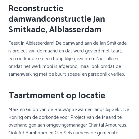
a
o
k
Reconstructie
v
u
s
damwandconstructie Jan
i
d
t
Smitkade, Alblasserdam
g
a
Feest in Alblasserdam! De damwand aan de Jan Smitkade
t
is project van de maand en dat werd gevierd met taart,
i
een oorkonde en een hoop blije gezichten. Niet alleen
e
omdat het werk mooi is afgerond, maar ook omdat de
samenwerking met de buurt soepel en persoonlijk verliep.
Taartmoment op locatie
Mark en Guido van de BouwApp kwamen langs bij Gebr. De
Koning om de oorkonde voor Project van de Maand te
overhandigen aan omgevingsmanager Chantal Amoureus.
Ook Ad Barnhoorn en Cler Sels namens de gemeente