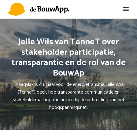
S
D
S
p
o
p
r
o
r
D
Duurzame
Omgevingscommunicatie
e
i
r
i
B
n
n
n
o
Jelle Wils van TenneT over
u
g
a
g
w
stakeholder participatie,
n
a
n
A
a
r
a
p
transparantie en de rol van de
p
a
d
a
BouwAp
r
e
r
d
h
d
Draagvlak is cruciaal voor de energietransitie. Jelle Wils
e
o
e
(TenneT) deelt hoe transparante communicatie en
h
o
v
stakeholderparticipatie helpen bij de uitbreiding van het
o
f
o
hoogspanningsnet.
o
d
e
f
i
t
d
n
t
n
h
e