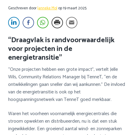
a
o
k
Geschreven door
Janneke Mol
op
19 maart 2025
v
u
s
i
d
t
g
a
“Draagvlak is randvoorwaardelijk
t
voor projecten in de
i
energietransitie”
e
“Onze projecten hebben een grote impact”, vertelt Jelle
Wils, Community Relations Manager bij TenneT, “en de
ontwikkelingen gaan sneller dan wij aankunnen.” De invloed
van de energietransitie is ook op het
hoogspanningsnetwerk van TenneT goed merkbaar.
Waren het voorheen voornamelijk energiecentrales die
stroom opwekten en distribueerden, nu is dat een stuk
ingewikkelder. Een groeiend aantal wind- en zonneparken