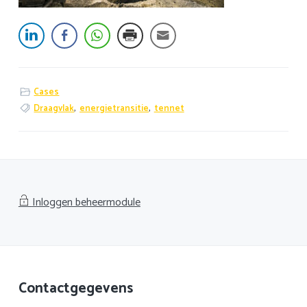
Cases
Draagvlak
,
energietransitie
,
tennet
Inloggen beheermodule
Footer
Contactgegevens