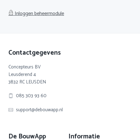
Inloggen beheermodule
Footer
Contactgegevens
Concepteurs BV
Leusderend 4
3832 RC LEUSDEN
085 303 93 60
support@debouwapp.nl
De BouwApp
Informatie