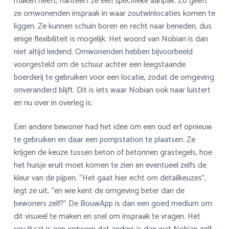
maken heeft, hanteert ze een specifieke aanpak. Zo geeft
ze omwonenden inspraak in waar zoutwinlocaties komen te
liggen. Ze kunnen schuin boren en recht naar beneden, dus
enige flexibiliteit is mogelijk. Het woord van Nobian is dan
niet altijd leidend. Omwonenden hebben bijvoorbeeld
voorgesteld om de schuur achter een leegstaande
boerderij te gebruiken voor een locatie, zodat de omgeving
onveranderd blijft. Dit is iets waar Nobian ook naar luistert
en nu over in overleg is.
Een andere bewoner had het idee om een oud erf opnieuw
te gebruiken en daar een pompstation te plaatsen. Ze
krijgen de keuze tussen beton of betonnen grastegels, hoe
het huisje eruit moet komen te zien en eventueel zelfs de
kleur van de pijpen. “Het gaat hier echt om detailkeuzes”,
legt ze uit, “en wie kent de omgeving beter dan de
bewoners zelf?” De BouwApp is dan een goed medium om
dit visueel te maken en snel om inspraak te vragen. Het