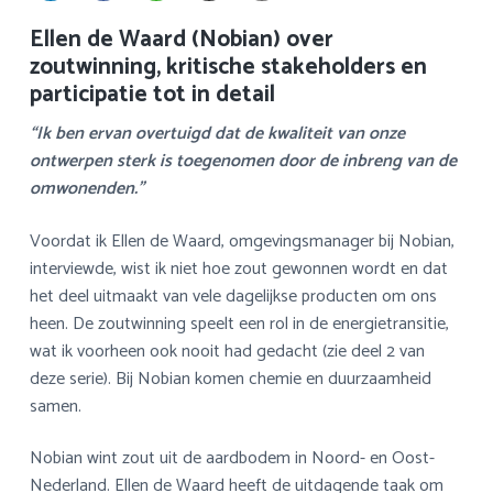
a
o
k
Ellen de Waard (Nobian) over
v
u
s
zoutwinning, kritische stakeholders en
i
d
t
participatie tot in detail
g
a
“Ik ben ervan overtuigd dat de kwaliteit van onze
t
ontwerpen sterk is toegenomen door de inbreng van de
i
omwonenden.”
e
Voordat ik Ellen de Waard, omgevingsmanager bij Nobian,
interviewde, wist ik niet hoe zout gewonnen wordt en dat
het deel uitmaakt van vele dagelijkse producten om ons
heen. De zoutwinning speelt een rol in de energietransitie,
wat ik voorheen ook nooit had gedacht (zie deel 2 van
deze serie). Bij Nobian komen chemie en duurzaamheid
samen.
Nobian wint zout uit de aardbodem in Noord- en Oost-
Nederland. Ellen de Waard heeft de uitdagende taak om