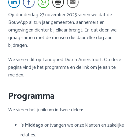
a
o
k
v
u
s
Op donderdag 27 november 2025 vieren we dat de
i
d
t
BouwApp al 12,5 jaar gemeenten, aannemers en
g
omgevingen dichter bij elkaar brengt. En dat doen we
a
graag samen met de mensen die daar elke dag aan
t
bijdragen.
i
e
We vieren dit op Landgoed Dutch Amersfoort. Op deze
pagina vind je het programma en de link om je aan te
melden.
Programma
We vieren het jubileum in twee delen:
’s Middags
ontvangen we onze klanten en zakelijke
relaties.