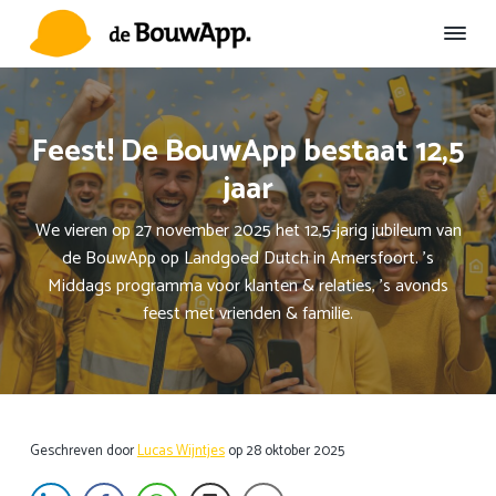
S
D
S
p
o
p
r
o
r
D
Duurzame
Omgevingscommunicatie
e
i
r
i
B
n
n
n
o
Feest! De BouwApp bestaat 12,5
u
g
a
g
w
jaar
n
a
n
A
a
r
a
p
p
We vieren op 27 november 2025 het 12,5-jarig jubileum van
a
d
a
de BouwApp op Landgoed Dutch in Amersfoort. ’s
r
e
r
Middags programma voor klanten & relaties, ’s avonds
d
h
d
feest met vrienden & familie.
e
o
e
h
o
v
o
f
o
o
d
e
f
i
t
Geschreven door
Lucas Wijntjes
op
28 oktober 2025
d
n
t
n
h
e