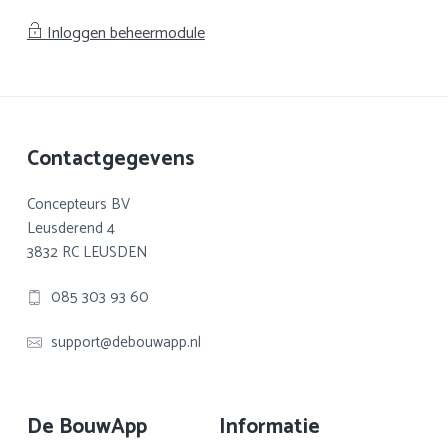
Inloggen beheermodule
Footer
Contactgegevens
Concepteurs BV
Leusderend 4
3832 RC LEUSDEN
085 303 93 60
support@debouwapp.nl
De BouwApp
Informatie