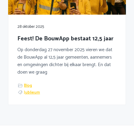
a
o
k
v
u
s
i
d
t
g
28 oktober 2025
a
Feest! De BouwApp bestaat 12,5 jaar
t
i
Op donderdag 27 november 2025 vieren we dat
e
de BouwApp al 12,5 jaar gemeenten, aannemers
en omgevingen dichter bij elkaar brengt. En dat
doen we graag
Blog
Jublieum