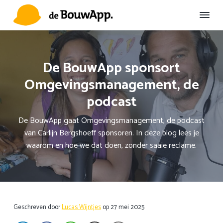
S
D
S
p
o
p
r
o
r
D
Duurzame
Omgevingscommunicatie
e
i
r
i
B
n
n
n
o
De BouwApp sponsort
u
g
a
g
w
Omgevingsmanagement, de
n
a
n
A
a
r
a
p
podcast
p
a
d
a
r
e
r
De BouwApp gaat Omgevingsmanagement, de podcast
d
h
d
van Carlijn Bergshoeff sponsoren. In deze blog lees je
e
o
e
waarom en hoe we dat doen, zonder saaie reclame.
h
o
v
o
f
o
o
d
e
f
i
t
d
n
t
Geschreven door
Lucas Wijntjes
op
27 mei 2025
n
h
e