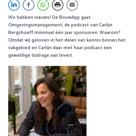
a
o
k
v
u
s
We hebben nieuws! De BouwApp gaat
i
d
t
Omgevingsmanagement, de podcast van Carlijn
g
Bergshoeff minimaal één jaar sponsoren. Waarom?
a
Omdat wij geloven in het delen van kennis binnen het
t
vakgebied en Carlijn daar met haar podcast een
i
geweldige bijdrage aan levert.
e