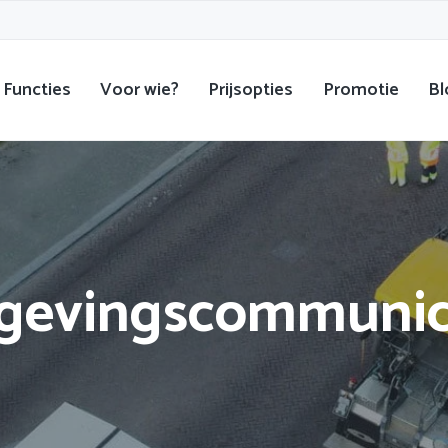
Functies
Voor wie?
Prijsopties
Promotie
Bl
evingscommunic