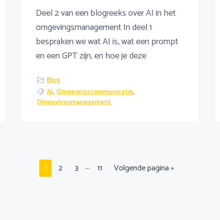
Deel 2 van een blogreeks over AI in het
omgevingsmanagement In deel 1
bespraken we wat AI is, wat een prompt
en een GPT zijn, en hoe je deze
Blog
AI
,
Omgevingscommunicatie
,
Omgevingsmanagement
Interim
…
Pagina
Pagina
Pagina
Pagina
Ga
1
2
3
11
Volgende pagina »
pagina's
naar
zijn
weggelaten