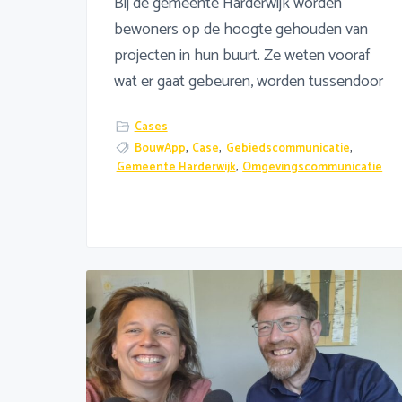
Bij de gemeente Harderwijk worden
bewoners op de hoogte gehouden van
projecten in hun buurt. Ze weten vooraf
wat er gaat gebeuren, worden tussendoor
Cases
BouwApp
,
Case
,
Gebiedscommunicatie
,
Gemeente Harderwijk
,
Omgevingscommunicatie