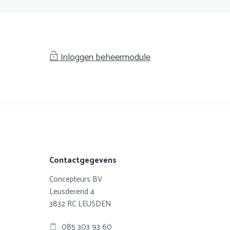
Inloggen beheermodule
Footer
Contactgegevens
Concepteurs BV
Leusderend 4
3832 RC LEUSDEN
085 303 93 60