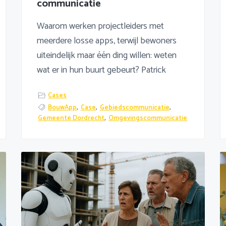
communicatie
Waarom werken projectleiders met
meerdere losse apps, terwijl bewoners
uiteindelijk maar één ding willen: weten
wat er in hun buurt gebeurt? Patrick
Cases
BouwApp
,
Case
,
Gebiedscommunicatie
,
Gemeente Dordrecht
,
Omgevingscommunicatie