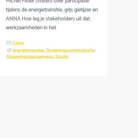
Michel Feller (Stedin) over participatie
tijdens de energietransitie, grijs gietijzer en
ANNA Hoe leg je stakeholders uit dat
werkzaamheden in het
Cases
energietransitie
,
Omgevingscommunicatie
,
Omgevingsmanagement
,
Stedin