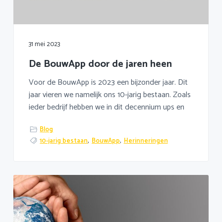
a
o
k
v
u
s
i
d
t
g
31 mei 2023
a
De BouwApp door de jaren heen
t
i
Voor de BouwApp is 2023 een bijzonder jaar. Dit
e
jaar vieren we namelijk ons 10-jarig bestaan. Zoals
ieder bedrijf hebben we in dit decennium ups en
Blog
10-jarig bestaan
,
BouwApp
,
Herinneringen