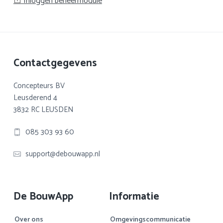
Inloggen beheermodule
Footer
Contactgegevens
Concepteurs BV
Leusderend 4
3832 RC LEUSDEN
085 303 93 60
support@debouwapp.nl
De BouwApp
Informatie
Over ons
Omgevingscommunicatie