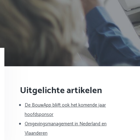
Primaire
Uitgelichte artikelen
Sidebar
De BouwApp blijft ook het komende jaar
hoofdsponsor
Omgevingsmanagement in Nederland en
Vlaanderen