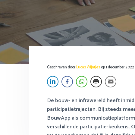
f
i
s
t
d
n
t
t
n
h
e
e
a
o
s
k
v
u
i
s
i
d
d
t
g
e
a
b
Geschreven door
Lucas Wijntjes
op
1 december 2022
t
a
i
r
e
De bouw- en infrawereld heeft inmid
participatietrajecten. Bij steeds mee
BouwApp als communicatieplatform. H
verschillende participatie-keukens. O