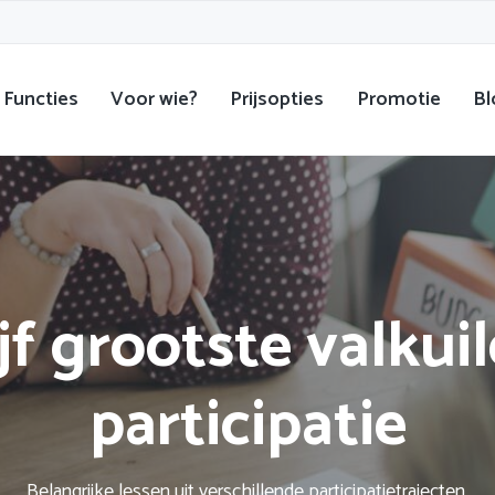
Functies
Voor wie?
Prijsopties
Promotie
Bl
jf grootste valkuil
participatie
Belangrijke lessen uit verschillende participatietrajecten.