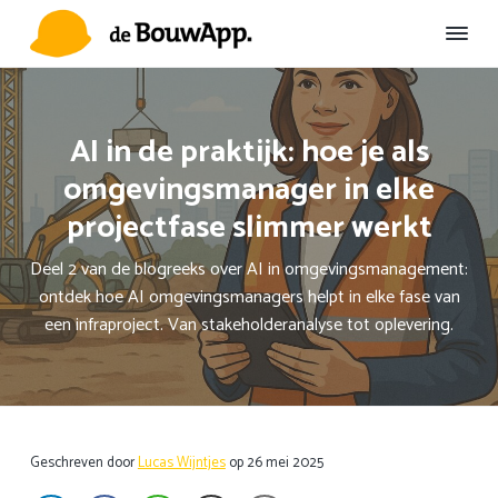
S
D
S
p
o
p
r
o
r
D
Duurzame
Omgevingscommunicatie
e
i
r
i
B
n
n
n
o
AI in de praktijk: hoe je als
u
g
a
g
w
omgevingsmanager in elke
n
a
n
A
a
r
a
p
projectfase slimmer werkt
p
a
d
a
r
e
r
Deel 2 van de blogreeks over AI in omgevingsmanagement:
d
h
d
ontdek hoe AI omgevingsmanagers helpt in elke fase van
e
o
e
een infraproject. Van stakeholderanalyse tot oplevering.
h
o
v
o
f
o
o
d
e
f
i
t
d
n
t
Geschreven door
Lucas Wijntjes
op
26 mei 2025
n
h
e