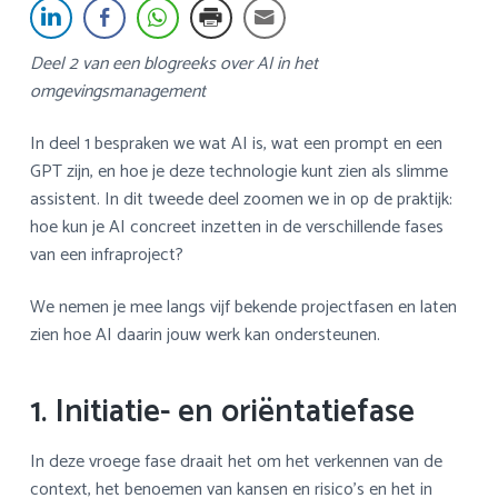
a
o
k
v
u
s
Deel 2 van een blogreeks over AI in het
i
d
t
omgevingsmanagement
g
a
In deel 1 bespraken we wat AI is, wat een prompt en een
t
GPT zijn, en hoe je deze technologie kunt zien als slimme
i
assistent. In dit tweede deel zoomen we in op de praktijk:
e
hoe kun je AI concreet inzetten in de verschillende fases
van een infraproject?
We nemen je mee langs vijf bekende projectfasen en laten
zien hoe AI daarin jouw werk kan ondersteunen.
1. Initiatie- en oriëntatiefase
In deze vroege fase draait het om het verkennen van de
context, het benoemen van kansen en risico’s en het in