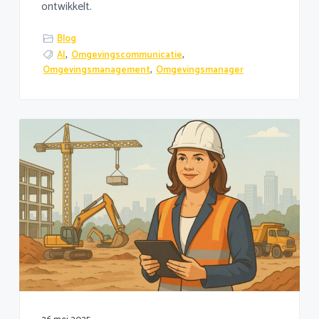
ontwikkelt.
Blog
AI
,
Omgevingscommunicatie
,
Omgevingsmanagement
,
Omgevingsmanager