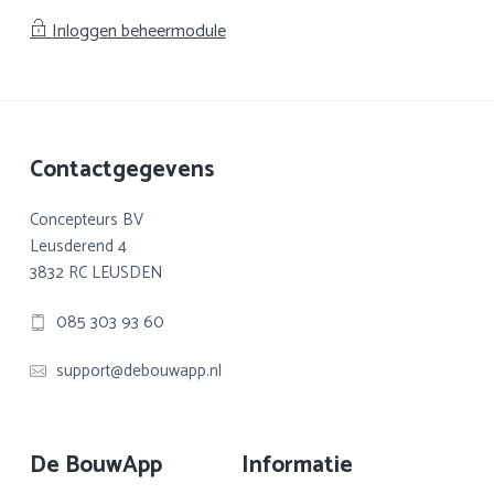
Inloggen beheermodule
Footer
Contactgegevens
Concepteurs BV
Leusderend 4
3832 RC LEUSDEN
085 303 93 60
support@debouwapp.nl
De BouwApp
Informatie