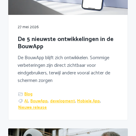
a
o
k
v
u
s
i
d
t
g
27 mei 2026
a
De 5 nieuwste ontwikkelingen in de
t
BouwApp
i
e
De BouwApp blijft zich ontwikkelen. Sommige
verbeteringen zijn direct zichtbaar voor
eindgebruikers, terwijl andere vooral achter de
schermen zorgen
Blog
AI
,
BouwApp
,
development
,
Mobiele App
,
Nieuwe release