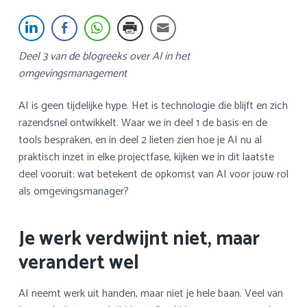
a
o
k
v
u
s
i
d
t
Deel 3 van de blogreeks over AI in het
g
omgevingsmanagement
a
t
AI is geen tijdelijke hype. Het is technologie die blijft en zich
i
razendsnel ontwikkelt. Waar we in deel 1 de basis en de
e
tools bespraken, en in deel 2 lieten zien hoe je AI nu al
praktisch inzet in elke projectfase, kijken we in dit laatste
deel vooruit: wat betekent de opkomst van AI voor jouw rol
als omgevingsmanager?
Je werk verdwijnt niet, maar
verandert wel
AI neemt werk uit handen, maar niet je hele baan. Veel van