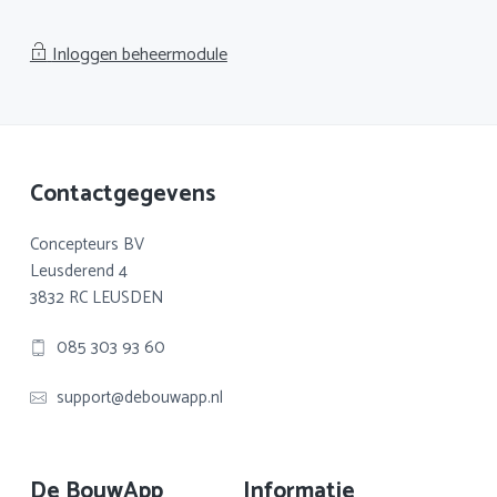
Inloggen beheermodule
Footer
Contactgegevens
Concepteurs BV
Leusderend 4
3832 RC LEUSDEN
085 303 93 60
support@debouwapp.nl
De BouwApp
Informatie