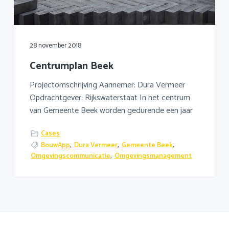
a
o
k
v
u
s
i
d
t
g
28 november 2018
a
Centrumplan Beek
t
i
Projectomschrijving Aannemer: Dura Vermeer
e
Opdrachtgever: Rijkswaterstaat In het centrum
van Gemeente Beek worden gedurende een jaar
Cases
BouwApp
,
Dura Vermeer
,
Gemeente Beek
,
Omgevingscommunicatie
,
Omgevingsmanagement