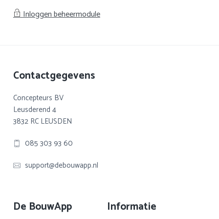
Inloggen beheermodule
Footer
Contactgegevens
Concepteurs BV
Leusderend 4
3832 RC LEUSDEN
085 303 93 60
support@debouwapp.nl
De BouwApp
Informatie