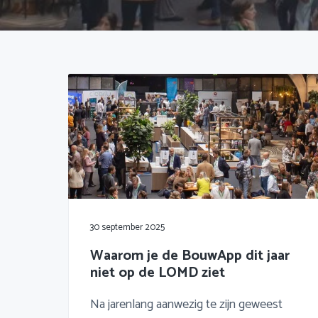
f
i
t
d
n
t
n
h
e
a
o
k
v
u
s
i
d
t
g
a
t
i
e
30 september 2025
Waarom je de BouwApp dit jaar
niet op de LOMD ziet
Na jarenlang aanwezig te zijn geweest