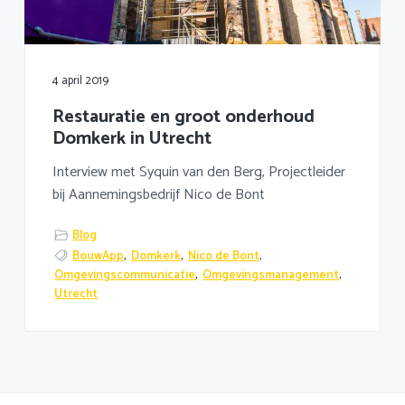
a
o
k
v
u
s
i
d
t
g
4 april 2019
a
Restauratie en groot onderhoud
t
Domkerk in Utrecht
i
e
Interview met Syquin van den Berg, Projectleider
bij Aannemingsbedrijf Nico de Bont
Blog
BouwApp
,
Domkerk
,
Nico de Bont
,
Omgevingscommunicatie
,
Omgevingsmanagement
,
Utrecht