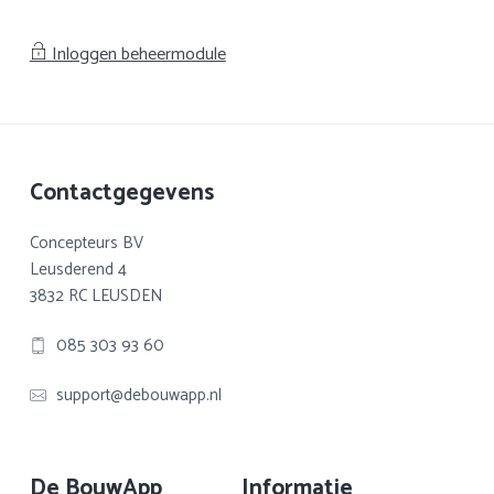
Inloggen beheermodule
Footer
Contactgegevens
Concepteurs BV
Leusderend 4
3832 RC LEUSDEN
085 303 93 60
support@debouwapp.nl
De BouwApp
Informatie