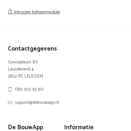
Inloggen beheermodule
Footer
Contactgegevens
Concepteurs BV
Leusderend 4
3832 RC LEUSDEN
085 303 93 60
support@debouwapp.nl
De BouwApp
Informatie