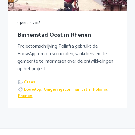
a
o
k
v
u
s
i
d
t
5 januari 2018
g
Binnenstad Oost in Rhenen
a
t
Projectomschrijving Polinfra gebruikt de
i
BouwApp om omwonenden, winkeliers en de
e
gemeente te informeren over de ontwikkelingen
op het project
Cases
BouwApp
,
Omgevingscommunicatie
,
Polinfra
,
Rhenen