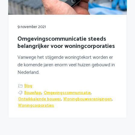
a
o
k
v
u
s
i
d
t
g
9 november 2021
a
Omgevingscommunicatie steeds
t
belangrijker voor woningcorporaties
i
e
Vanwege het stijgende woningtekort worden er
de komende jaren enorm veel huizen gebouwd in
Nederland.
Blog
BouwApp
,
Omgevingscommunicatie
,
Ontwikkelende bouwer
,
Woningbouwverenigingen
,
Woningcorporaties