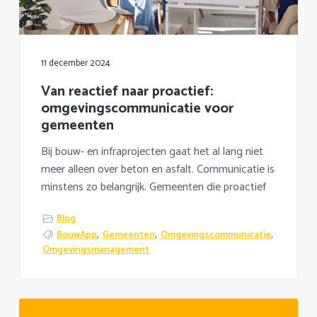
a
o
k
v
u
s
i
d
t
g
11 december 2024
a
Van reactief naar proactief:
t
omgevingscommunicatie voor
i
gemeenten
e
Bij bouw- en infraprojecten gaat het al lang niet
meer alleen over beton en asfalt. Communicatie is
minstens zo belangrijk. Gemeenten die proactief
Blog
BouwApp
,
Gemeenten
,
Omgevingscommunicatie
,
Omgevingsmanagement