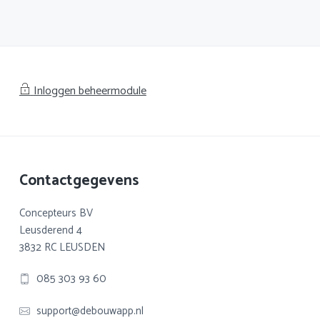
Inloggen beheermodule
Footer
Contactgegevens
Concepteurs BV
Leusderend 4
3832 RC LEUSDEN
085 303 93 60
support@debouwapp.nl