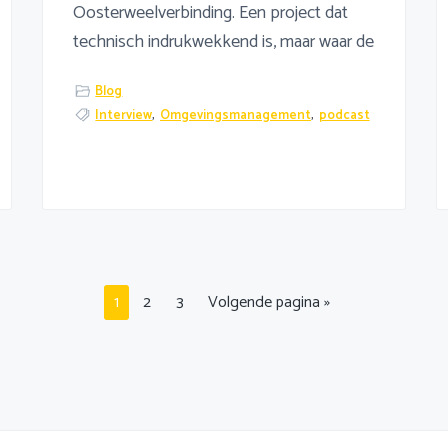
Oosterweelverbinding. Een project dat
technisch indrukwekkend is, maar waar de
Blog
Interview
,
Omgevingsmanagement
,
podcast
Pagina
Pagina
Pagina
Ga
1
2
3
Volgende pagina »
naar