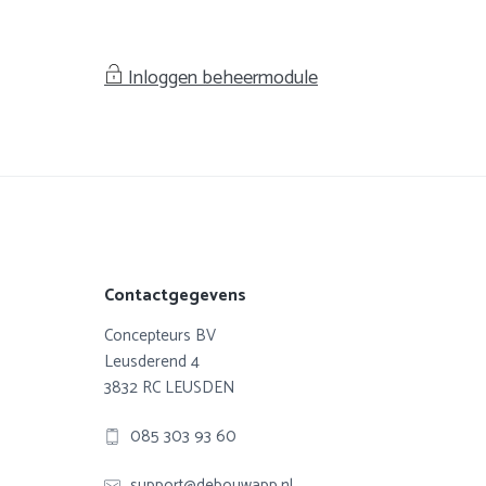
Inloggen beheermodule
Footer
Contactgegevens
Concepteurs BV
Leusderend 4
3832 RC LEUSDEN
085 303 93 60
support@debouwapp.nl