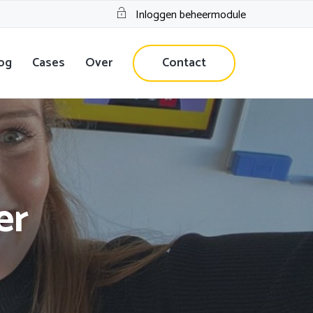
Inloggen beheermodule
og
Cases
Over
Contact
er