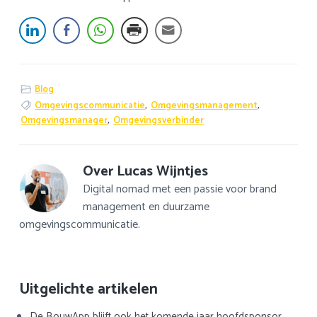
Blog
Omgevingscommunicatie
,
Omgevingsmanagement
,
Omgevingsmanager
,
Omgevingsverbinder
Over
Lucas Wijntjes
Digital nomad met een passie voor brand
management en duurzame
omgevingscommunicatie.
Primaire
Uitgelichte artikelen
Sidebar
De BouwApp blijft ook het komende jaar hoofdsponsor