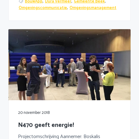
BouwApp
,
Dura Vermeer
,
Gemeente Beek
,
Omgevingscommunicatie
,
Omgevingsmanagement
20 november 2018
N470 geeft energie!
Projectomschrijving Aannemer: Boskalis