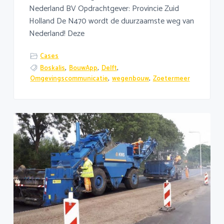
Nederland BV Opdrachtgever: Provincie Zuid
Holland De N470 wordt de duurzaamste weg van
Nederland! Deze
Cases
Boskalis
,
BouwApp
,
Delft
,
Omgevingscommunicatie
,
wegenbouw
,
Zoetermeer