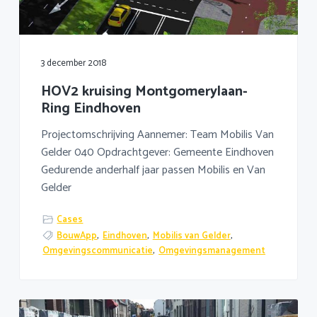
a
o
k
v
u
s
i
d
t
g
3 december 2018
a
HOV2 kruising Montgomerylaan-
t
Ring Eindhoven
i
e
Projectomschrijving Aannemer: Team Mobilis Van
Gelder 040 Opdrachtgever: Gemeente Eindhoven
Gedurende anderhalf jaar passen Mobilis en Van
Gelder
Cases
BouwApp
,
Eindhoven
,
Mobilis van Gelder
,
Omgevingscommunicatie
,
Omgevingsmanagement