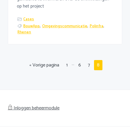
op het project
Cases
BouwApp
,
Omgevingscommunicatie
,
Polinfra
,
Rhenen
Interim
…
Ga
Pagina
Pagina
Pagina
Pagina
«
Vorige pagina
1
6
7
8
pagina's
naar
zijn
weggelaten
Inloggen beheermodule