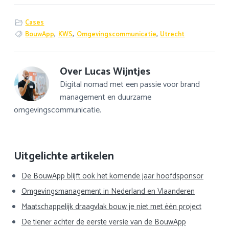
Cases
BouwApp
,
KWS
,
Omgevingscommunicatie
,
Utrecht
Over
Lucas Wijntjes
Digital nomad met een passie voor brand
management en duurzame
omgevingscommunicatie.
Primaire
Uitgelichte artikelen
Sidebar
De BouwApp blijft ook het komende jaar hoofdsponsor
Omgevingsmanagement in Nederland en Vlaanderen
Maatschappelijk draagvlak bouw je niet met één project
De tiener achter de eerste versie van de BouwApp