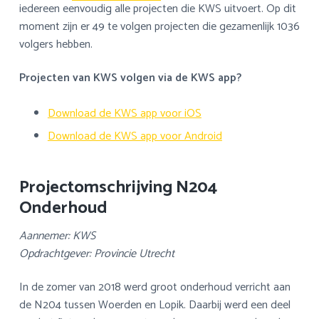
iedereen eenvoudig alle projecten die KWS uitvoert.
Op dit
a
o
s
k
moment zijn er 49 te volgen projecten die gezamenlijk 1036
v
u
i
s
volgers hebben.
i
d
d
t
g
e
Projecten van KWS volgen via de KWS app?
a
b
t
a
Download de KWS app voor iOS
i
r
e
Download de KWS app voor Android
Projectomschrijving N204
Onderhoud
Aannemer: KWS
Opdrachtgever: Provincie Utrecht
In de zomer van 2018 werd groot onderhoud verricht aan
de N204 tussen Woerden en Lopik. Daarbij werd een deel