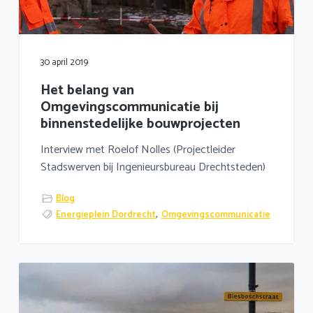
a
o
k
v
u
s
i
d
t
g
30 april 2019
a
Het belang van
t
Omgevingscommunicatie bij
i
binnenstedelijke bouwprojecten
e
Interview met Roelof Nolles (Projectleider
Stadswerven bij Ingenieursbureau Drechtsteden)
Blog
Energieplein Dordrecht
,
Omgevingscommunicatie