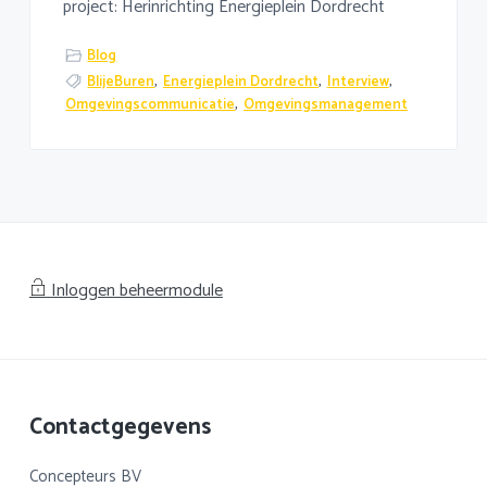
project: Herinrichting Energieplein Dordrecht
Blog
BlijeBuren
,
Energieplein Dordrecht
,
Interview
,
Omgevingscommunicatie
,
Omgevingsmanagement
Inloggen beheermodule
Footer
Contactgegevens
Concepteurs BV