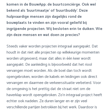
a
o
s
k
komen in de BouwApp: de buurtconciërge. Ook wel
v
u
i
s
bekend als ‘buurtmaatje’ of ‘buurtbuddy’. Deze
i
d
d
t
hulpvaardige mensen zijn dagelijks rond de
g
e
bouwplaats te vinden en zijn vooral geliefd bij
a
b
ingrijpende projecten. Wij besloten erin te duiken. Wie
t
a
zijn deze mensen en wat doen ze precies?
i
r
e
Steeds vaker worden projecten integraal aangepakt. Dat
houdt in dat niet alle projecten op willekeurige momenten
worden uitgevoerd, maar dat alles in één keer wordt
aangepakt. De aanleiding is bijvoorbeeld dat het riool
vervangen moet worden. Als de boel dan toch wordt
opengebroken, worden de kabels en leidingen ook direct
vervangen en daarmee de verkeerssituatie verbeterd. Voor
de omgeving is het prettig dat de straat niet om de
haverklap wordt opengebroken. Zo’n integraal project heeft
echter ook nadelen. Ze duren langer en er zijn veel
verschillende partijen betrokken bij het werk. Daardoor is