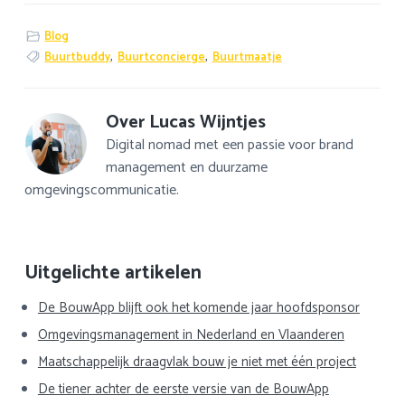
Blog
Buurtbuddy
,
Buurtconcierge
,
Buurtmaatje
Over
Lucas Wijntjes
Digital nomad met een passie voor brand
management en duurzame
omgevingscommunicatie.
Primaire
Uitgelichte artikelen
Sidebar
De BouwApp blijft ook het komende jaar hoofdsponsor
Omgevingsmanagement in Nederland en Vlaanderen
Maatschappelijk draagvlak bouw je niet met één project
De tiener achter de eerste versie van de BouwApp