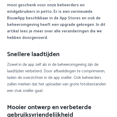
a
o
s
k
mooi geschenk voor onze beheerders en
v
u
i
s
eindgebruikers in petto.
Er is een vernieuwde
i
d
d
t
BouwApp beschikbaar in de App Stores en ook de
g
e
beheeromgeving heeft een upgrade gekregen. In dit
a
b
artikel lees je meer over alle veranderingen die we
t
a
hebben doorgevoerd.
i
r
e
Snellere laadtijden
Zowel in de app zelf als in de beheeromgeving zijn de
laadtijden verbeterd. Door afbeeldingen te comprimeren,
laden de overzichten in de app sneller. Ook beheerders
zullen merken dat het uploaden van grote fotobestanden
een stuk sneller gaat.
Mooier ontwerp en verbeterde
gebruiksvriendelijkheid