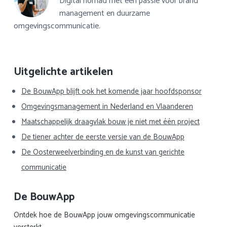
Digital nomad met een passie voor brand
management en duurzame
omgevingscommunicatie.
Primaire
Uitgelichte artikelen
Sidebar
De BouwApp blijft ook het komende jaar hoofdsponsor
Omgevingsmanagement in Nederland en Vlaanderen
Maatschappelijk draagvlak bouw je niet met één project
De tiener achter de eerste versie van de BouwApp
De Oosterweelverbinding en de kunst van gerichte
communicatie
De BouwApp
Ontdek hoe de BouwApp jouw omgevingscommunicatie