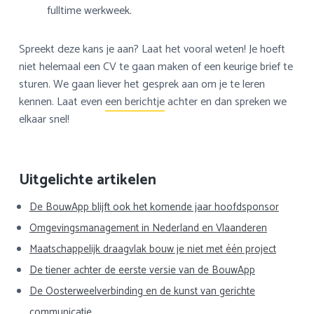
fulltime werkweek.
Spreekt deze kans je aan? Laat het vooral weten! Je hoeft
niet helemaal een CV te gaan maken of een keurige brief te
sturen. We gaan liever het gesprek aan om je te leren
kennen. Laat even
een berichtje
achter en dan spreken we
elkaar snel!
Primaire
Uitgelichte artikelen
Sidebar
De BouwApp blijft ook het komende jaar hoofdsponsor
Omgevingsmanagement in Nederland en Vlaanderen
Maatschappelijk draagvlak bouw je niet met één project
De tiener achter de eerste versie van de BouwApp
De Oosterweelverbinding en de kunst van gerichte
communicatie