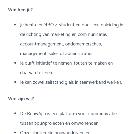
a
o
s
k
Wie ben jij?
v
u
i
s
i
d
d
t
Je bent een MBO-4 student en doet een opleiding in
g
e
a
b
de richting van marketing en communicatie,
t
a
accountmanagement, ondernemerschap,
i
r
management, sales of administratie.
e
Je durft initiatief te nemen, fouten te maken en
daarvan te leren.
Je kan zowel zelfstandig als in teamverband werken.
Wie zijn wij?
De BouwApp is een platform voor communicatie
tussen bouwprojecten en omwonenden.
Onze klanten zijn bouwbedrijven en