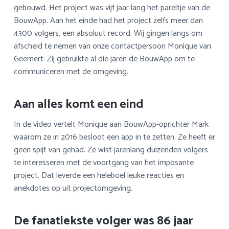
a
o
s
k
gebouwd. Het project was vijf jaar lang het pareltje van de
v
u
i
s
BouwApp. Aan het einde had het project zelfs meer dan
i
d
d
t
4300 volgers, een absoluut record. Wij gingen langs om
g
e
afscheid te nemen van onze contactpersoon Monique van
a
b
Geemert. Zij gebruikte al die jaren de BouwApp om te
t
a
communiceren met de omgeving.
i
r
e
Aan alles komt een eind
In de video vertelt Monique aan BouwApp-oprichter Mark
waarom ze in 2016 besloot een app in te zetten. Ze heeft er
geen spijt van gehad. Ze wist jarenlang duizenden volgers
te interesseren met de voortgang van het imposante
project. Dat leverde een heleboel leuke reacties en
anekdotes op uit projectomgeving.
De fanatiekste volger was 86 jaar