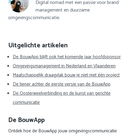
Digital nomad met een passie voor brand
management en duurzame
omgevingscommunicatie.
Primaire
Uitgelichte artikelen
Sidebar
De BouwApp blijft ook het komende jaar hoofdsponsor
Omgevingsmanagement in Nederland en Vlaanderen
Maatschappelijk draagvlak bouw je niet met één project
De tiener achter de eerste versie van de BouwApp
De Oosterweelverbinding en de kunst van gerichte
communicatie
De BouwApp
Ontdek hoe de BouwApp jouw omgevingscommunicatie