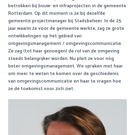
a
o
s
k
betrokken bij bouw- en infraprojecten in de gemeente
v
u
i
s
Rotterdam.
Op dit moment is ze bij dezelfde
i
d
d
t
gemeente projectmanager bij Stadsbeheer. In de 25
g
e
jaar waarin ze voor de gemeente werkte, zag ze grote
a
b
ontwikkelingen op het gebied van
t
a
omgevingsmanagement / omgevingscommunicatie.
i
r
Ze zag (tot haar genoegen) de rol van de omgeving
e
steeds belangrijker worden. Nu pleit ze voor nóg
beter omgevingsmanagement. We spraken met haar
om meer te weten te komen over de geschiedenis
van omgevingscommunicatie en haar te vragen hoe
ze de toekomst voor zich ziet.