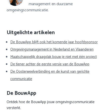
management en duurzame
omgevingscommunicatie.
Primaire
Uitgelichte artikelen
Sidebar
De BouwApp blijft ook het komende jaar hoofdsponsor
Omgevingsmanagement in Nederland en Vlaanderen
Maatschappelijk draagvlak bouw je niet met één project
De tiener achter de eerste versie van de BouwApp
De Oosterweelverbinding en de kunst van gerichte
communicatie
De BouwApp
Ontdek hoe de BouwApp jouw omgevingscommunicatie
versterkt.