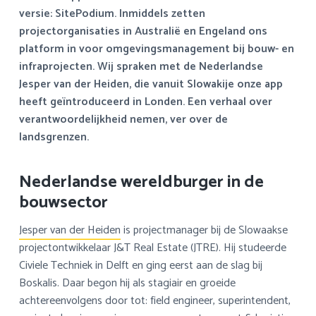
a
o
s
k
versie: SitePodium.
Inmiddels zetten
v
u
i
s
projectorganisaties in Australië en Engeland ons
i
d
d
t
platform in voor omgevingsmanagement bij bouw- en
g
e
infraprojecten. Wij spraken met de Nederlandse
a
b
Jesper van der Heiden, die vanuit Slowakije onze app
t
a
heeft geïntroduceerd in Londen. Een verhaal over
i
r
verantwoordelijkheid nemen, ver over de
e
landsgrenzen.
Nederlandse wereldburger in de
bouwsector
Jesper van der Heiden
is projectmanager bij de Slowaakse
projectontwikkelaar J&T Real Estate (JTRE). Hij studeerde
Civiele Techniek in Delft en ging eerst aan de slag bij
Boskalis. Daar begon hij als stagiair en groeide
achtereenvolgens door tot: field engineer, superintendent,