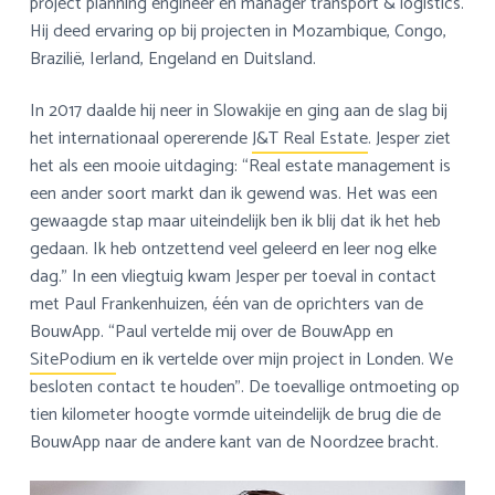
project planning engineer en manager transport & logistics.
Hij deed ervaring op bij projecten in Mozambique, Congo,
Brazilië, Ierland, Engeland en Duitsland.
In 2017 daalde hij neer in Slowakije en ging aan de slag bij
het internationaal opererende
J&T Real Estate
. Jesper ziet
het als een mooie uitdaging: “Real estate management is
een ander soort markt dan ik gewend was. Het was een
gewaagde stap maar uiteindelijk ben ik blij dat ik het heb
gedaan. Ik heb ontzettend veel geleerd en leer nog elke
dag.” In een vliegtuig kwam Jesper per toeval in contact
met Paul Frankenhuizen, één van de oprichters van de
BouwApp. “Paul vertelde mij over de BouwApp en
SitePodium
en ik vertelde over mijn project in Londen. We
besloten contact te houden”. De toevallige ontmoeting op
tien kilometer hoogte vormde uiteindelijk de brug die de
BouwApp naar de andere kant van de Noordzee bracht.