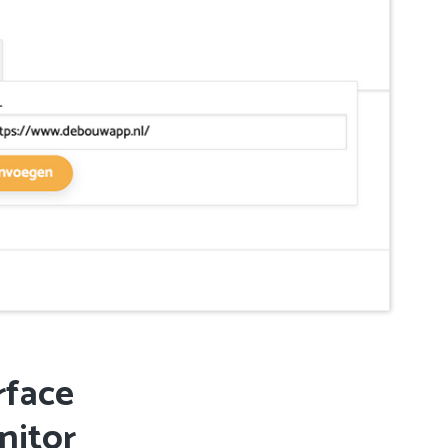
rface
nitor