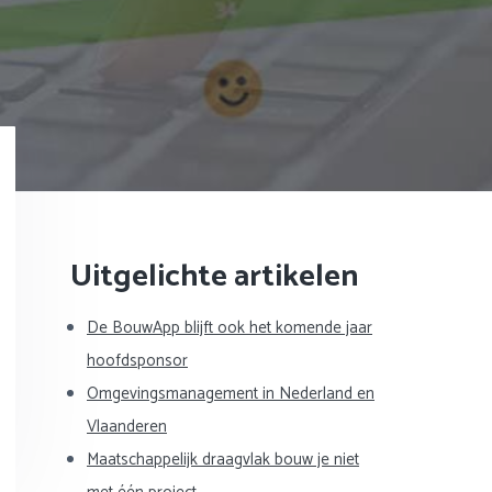
Primaire
Uitgelichte artikelen
Sidebar
De BouwApp blijft ook het komende jaar
hoofdsponsor
Omgevingsmanagement in Nederland en
Vlaanderen
Maatschappelijk draagvlak bouw je niet