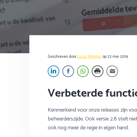
f
i
s
t
d
n
t
t
n
h
e
e
a
o
s
k
v
u
i
s
i
d
d
t
g
e
Geschreven door
Lucas Wijntjes
op
22 mei 2019
a
b
t
a
i
r
e
Verbeterde functio
Kenmerkend voor onze releases zijn voo
beheerderszijde.
Ook versie 2.8 stelt nie
ook nog meer de regie in eigen hand.