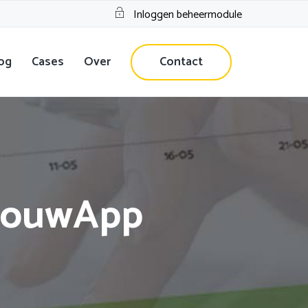
Inloggen beheermodule
og
Cases
Over
Contact
 BouwApp