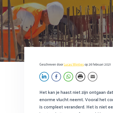
f
i
s
t
d
n
t
t
n
h
e
e
a
o
s
k
v
u
i
s
i
d
d
t
g
e
a
b
t
a
Geschreven door
Lucas Wijntjes
op
26 februari 2021
i
r
e
Het kan je haast niet zijn ontgaan 
enorme vlucht neemt.
Vooral het c
is compleet veranderd. Het is niet