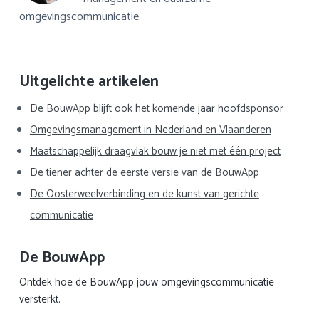
omgevingscommunicatie.
Primaire
Uitgelichte artikelen
Sidebar
De BouwApp blijft ook het komende jaar hoofdsponsor
Omgevingsmanagement in Nederland en Vlaanderen
Maatschappelijk draagvlak bouw je niet met één project
De tiener achter de eerste versie van de BouwApp
De Oosterweelverbinding en de kunst van gerichte
communicatie
De BouwApp
Ontdek hoe de BouwApp jouw omgevingscommunicatie
versterkt.