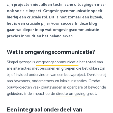
a
o
s
k
zijn projecten niet alleen technische uitdagingen maar
v
u
i
s
ook sociale impact. Omgevingscommunicatie speelt
i
d
d
t
hierbij een cruciale rol. Dit is niet zomaar een bijzaak;
g
e
het is een cruciale pijler voor succes. In deze blog
a
b
gaan we dieper in op wat omgevingscommunicatie
t
a
precies inhoudt en het belang ervan.
i
r
e
Wat is omgevingscommunicatie?
Simpel gezegd is
omgevingscommunicatie
het totaal van
alle interacties met personen en groepen die betrokken zijn
bij of invloed ondervinden van een bouwproject. Denk hierbij
aan bewoners, ondernemers en lokale instanties. Omdat
bouwprojecten vaak plaatsvinden in openbare of bewoonde
gebieden, is de impact op de
directe omgeving
groot.
Een integraal onderdeel van