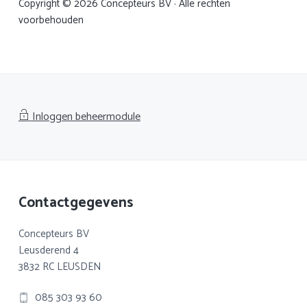
Copyright © 2026 Concepteurs BV · Alle rechten
voorbehouden
Inloggen beheermodule
Footer
Contactgegevens
Concepteurs BV
Leusderend 4
3832 RC LEUSDEN
085 303 93 60