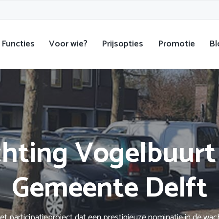
Functies
Voor wie?
Prijsopties
Promotie
Bl
chting Vogelbuurt
Gemeente Delft
et participatieproject dat een prestigieuze nominatie in de wac