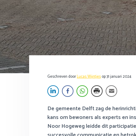
f
i
s
t
d
n
t
t
n
h
e
e
a
o
s
k
v
u
i
s
i
d
d
t
g
e
a
b
t
a
Geschreven door
Lucas Wijntjes
op
31 januari 2024
i
r
e
De gemeente Delft zag de herinricht
kans om bewoners als experts en in
Noor Hogeweg leidde dit participatie
succesvolle communicatie en betro