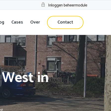
Inloggen beheermodule
og
Cases
Over
Contact
 West in
ht