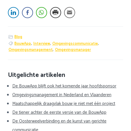
Blog
BouwApp
,
Interview
,
Omgevingscommunicatie
,
Omgevingsmanagement
,
Omgevingsmanager
Primaire
Uitgelichte artikelen
Sidebar
De BouwApp blijft ook het komende jaar hoofdsponsor
Omgevingsmanagement in Nederland en Vlaanderen
Maatschappelijk draagvlak bouw je niet met één project
De tiener achter de eerste versie van de BouwApp
De Oosterweelverbinding en de kunst van gerichte
communicatie