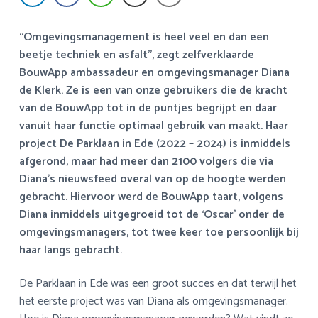
a
o
s
k
v
u
i
s
“Omgevingsmanagement is heel veel en dan een
i
d
d
t
beetje techniek en asfalt”, zegt zelfverklaarde
g
e
BouwApp ambassadeur en omgevingsmanager Diana
a
b
de Klerk. Ze is een van onze gebruikers die de kracht
t
a
van de BouwApp tot in de puntjes begrijpt en daar
i
r
vanuit haar functie optimaal gebruik van maakt. Haar
e
project De Parklaan in Ede (2022 – 2024) is inmiddels
afgerond, maar had meer dan 2100 volgers die via
Diana’s nieuwsfeed overal van op de hoogte werden
gebracht. Hiervoor werd de BouwApp taart, volgens
Diana inmiddels uitgegroeid tot de ‘Oscar’ onder de
omgevingsmanagers, tot twee keer toe persoonlijk bij
haar langs gebracht.
De Parklaan in Ede was een groot succes en dat terwijl het
het eerste project was van Diana als omgevingsmanager.