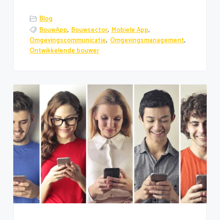
Blog
BouwApp
,
Bouwsector
,
Mobiele App
,
Omgevingscommunicatie
,
Omgevingsmanagement
,
Ontwikkelende bouwer