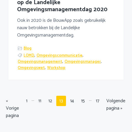
op de Landelijke
Omgevingsmanagementdag 2020
Ook in 2020 is de BouwApp zoals gebruikelijk
nauw betrokken bij de Landelijke
Omgevingsmanagementdag.
Blog
LOMD
,
Omgevingscommunicatie
,
Omgevingsmanagement
,
Omgevingsmanager
,
Omgevingswet
,
Workshop
Interim
Interim
…
…
Ga
Pagina
Pagina
Pagina
Pagina
Pagina
Pagina
Pagina
Ga
«
1
11
12
13
14
15
17
Volgende
pagina's
pagina's
naar
naar
Vorige
pagina »
zijn
zijn
pagina
weggelaten
weggelaten